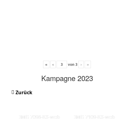
«
‹
von
3
›
»
Kampagne 2023
Zurück
IMG 7098-KS-web
IMG 7109-KS-web