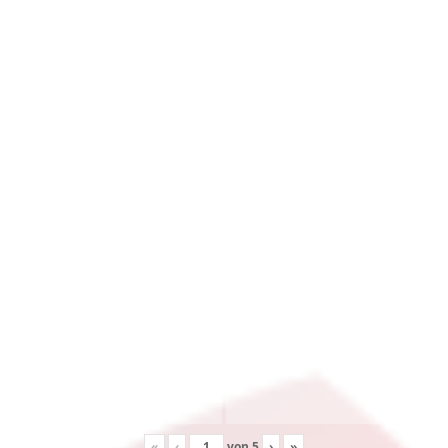
«
‹
von
5
›
»