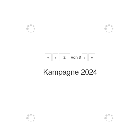
«
‹
von
3
›
»
Kampagne 2024