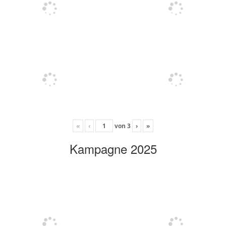
«
‹
von
3
›
»
Kampagne 2025