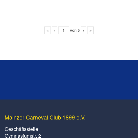
«
‹
von
5
›
»
Mainzer Carneval Club 1899 e.V.
Geschäftsstelle
Gymnasiumstr. 2