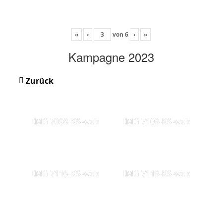
«
‹
von
6
›
»
Kampagne 2023
Zurück
IMG 7098-KS-web
IMG 7109-KS-web
IMG 7116-KS-web
IMG 7119-KS-web