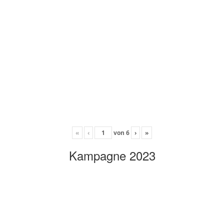
«
‹
von
6
›
»
Kampagne 2023