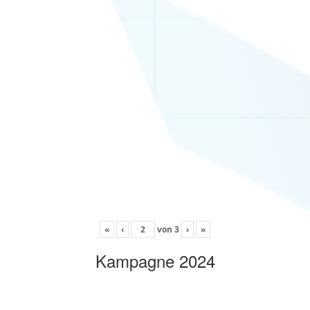
«
‹
von
3
›
»
Kampagne 2024