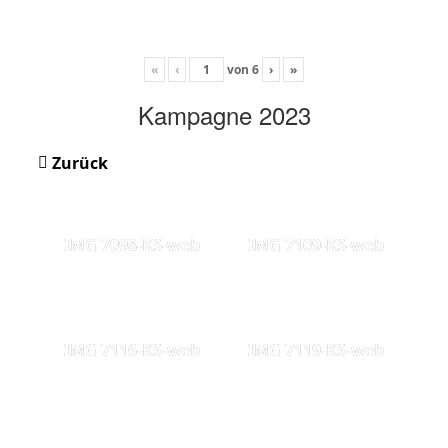
«
‹
von
6
›
»
Kampagne 2023
Zurück
IMG 7098-KS-web
IMG 7109-KS-web
IMG 7116-KS-web
IMG 7119-KS-web