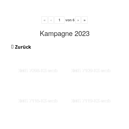
«
‹
von
6
›
»
Kampagne 2023
Zurück
IMG 7098-KS-web
IMG 7109-KS-web
IMG 7116-KS-web
IMG 7119-KS-web