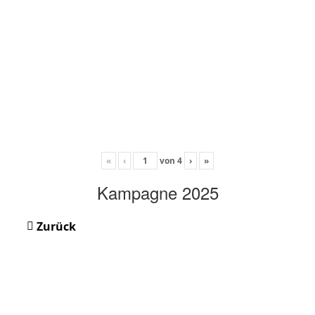
«
‹
von
4
›
»
Kampagne 2025
Zurück