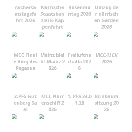
Aschersa
Närrische
Rosenmo
Umzug de
mstagsfa
Staatskan
ntag 2026
r närrisch
hrt 2026
zlei & Kap
en Garden
penfahrt
2026
MCC Final
Mainz blei
Freiluftna
MCC-MCV
e Ring des
bt Mainz 2
rhalla 202
2026
Pegasus
026
6
2.PFS Gut
MCC Narr
1. PFS 24.0
Birnbaum
enberg Sa
enschiff 2
1.26
sitzung 20
al
026
26