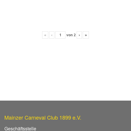
«
‹
von
2
›
»
Mainzer Carneval Club 1899 e.V.
Geschäftsstelle