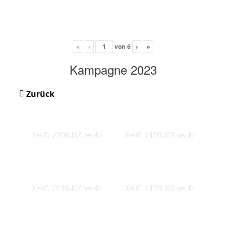
«
‹
von
6
›
»
Kampagne 2023
Zurück
IMG 7098-KS-web
IMG 7109-KS-web
IMG 7116-KS-web
IMG 7119-KS-web