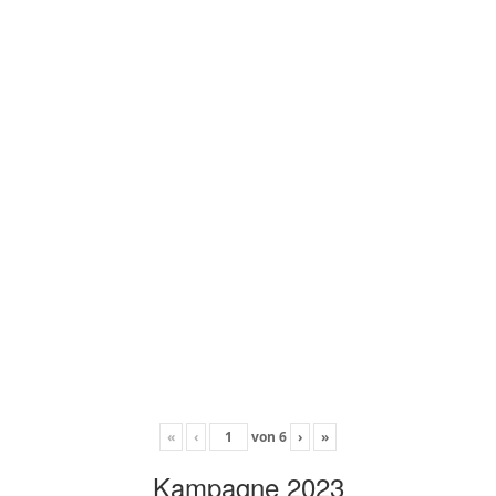
«
‹
von
6
›
»
Kampagne 2023