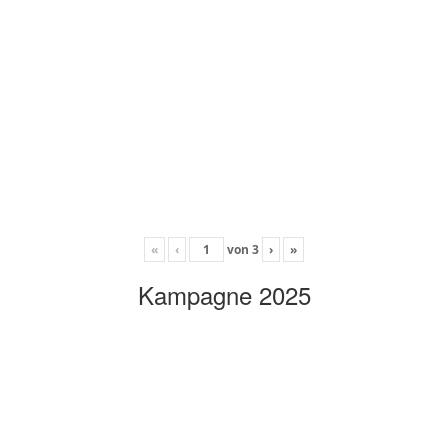
«
‹
von
3
›
»
Kampagne 2025