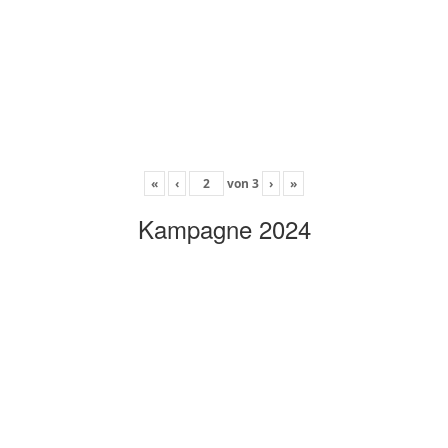
«
‹
von
3
›
»
Kampagne 2024