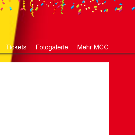
Tickets
Fotogalerie
Mehr MCC