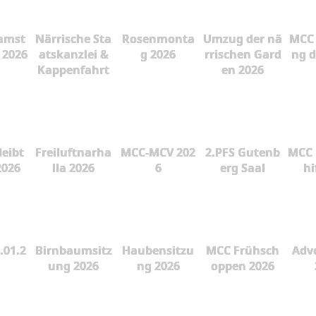
amst
Närrische Sta
Rosenmonta
Umzug der nä
MCC 
 2026
atskanzlei &
g 2026
rrischen Gard
ng d
Kappenfahrt
en 2026
leibt
Freiluftnarha
MCC-MCV 202
2.PFS Gutenb
MCC 
2026
lla 2026
6
erg Saal
hi
.01.2
Birnbaumsitz
Haubensitzu
MCC Frühsch
Adve
ung 2026
ng 2026
oppen 2026