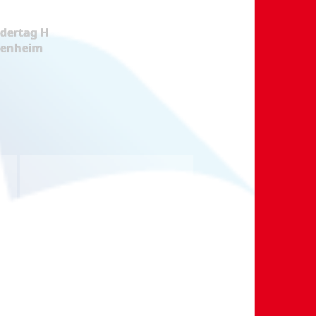
dertag H
kenheim