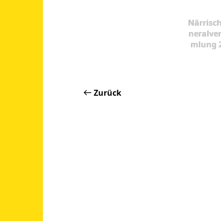
Närrisc
neralve
mlung 
Zurück