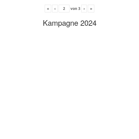
«
‹
von
3
›
»
Kampagne 2024