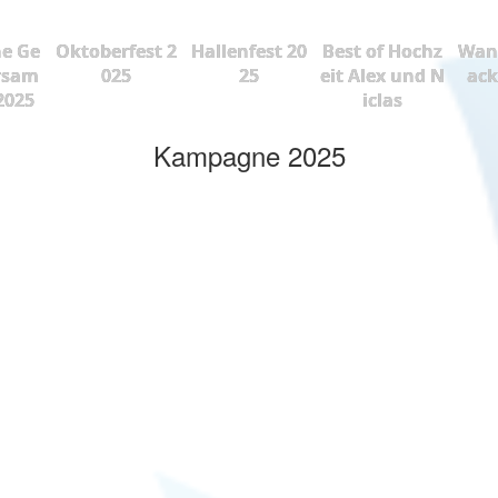
he Ge
Oktoberfest 2
Hallenfest 20
Best of Hochz
Wan
rsam
025
25
eit Alex und N
ac
2025
iclas
Kampagne 2025