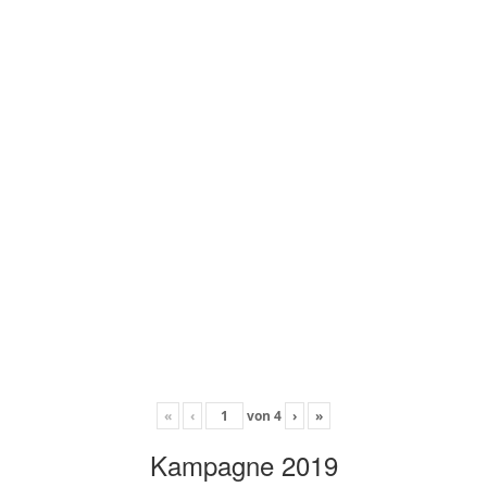
«
‹
von
4
›
»
Kampagne 2019