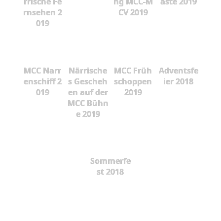
rrische Fe
ng MCC-M
äste 2019
rnsehen 2
CV 2019
019
MCC Narr
Närrische
MCC Früh
Adventsfe
enschiff 2
s Gescheh
schoppen
ier 2018
019
en auf der
2019
MCC Bühn
e 2019
Sommerfe
st 2018