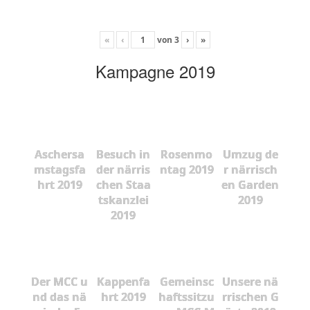
«
‹
von
3
›
»
Kampagne 2019
Aschersa
Besuch in
Rosenmo
Umzug de
mstagsfa
der närris
ntag 2019
r närrisch
hrt 2019
chen Staa
en Garden
tskanzlei
2019
2019
Der MCC u
Kappenfa
Gemeinsc
Unsere nä
nd das nä
hrt 2019
haftssitzu
rrischen G