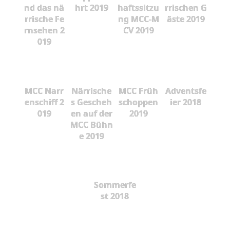
nd das nä
hrt 2019
haftssitzu
rrischen G
rrische Fe
ng MCC-M
äste 2019
rnsehen 2
CV 2019
019
MCC Narr
Närrische
MCC Früh
Adventsfe
enschiff 2
s Gescheh
schoppen
ier 2018
019
en auf der
2019
MCC Bühn
e 2019
Sommerfe
st 2018