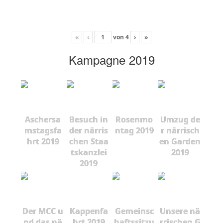
«
‹
von
4
›
»
Kampagne 2019
Aschersa
Besuch in
Rosenmo
Umzug de
mstagsfa
der närris
ntag 2019
r närrisch
hrt 2019
chen Staa
en Garden
tskanzlei
2019
2019
Der MCC u
Kappenfa
Gemeinsc
Unsere nä
nd das nä
hrt 2019
haftssitzu
rrischen G