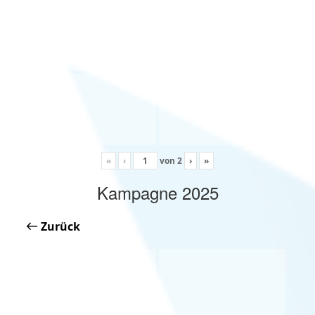
«
‹
von
2
›
»
Kampagne 2025
Zurück