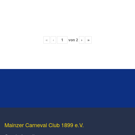
«
‹
von
2
›
»
Mainzer Carneval Club 1899 e.V.