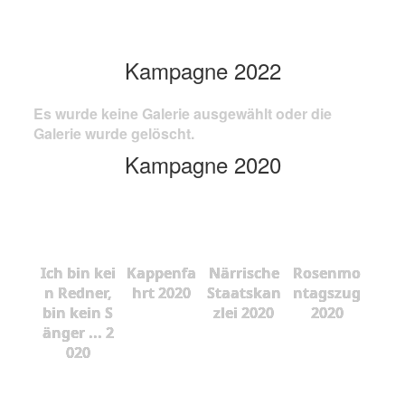
Kampagne 2022
Es wurde keine Galerie ausgewählt oder die
Galerie wurde gelöscht.
Kampagne 2020
Ich bin kei
Kappenfa
Närrische
Rosenmo
n Redner,
hrt 2020
Staatskan
ntagszug
bin kein S
zlei 2020
2020
änger ... 2
020