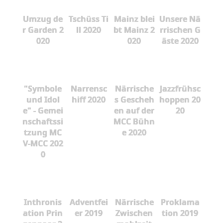
Umzug de
Tschüss Ti
Mainz blei
Unsere Nä
r Garden 2
ll 2020
bt Mainz 2
rrischen G
020
020
äste 2020
"Symbole
Narrensc
Närrische
Jazzfrühsc
und Idol
hiff 2020
s Gescheh
hoppen 20
e" - Gemei
en auf der
20
nschaftssi
MCC Bühn
tzung MC
e 2020
V-MCC 202
0
Inthronis
Adventfei
Närrische
Proklama
ation Prin
er 2019
Zwischen
tion 2019