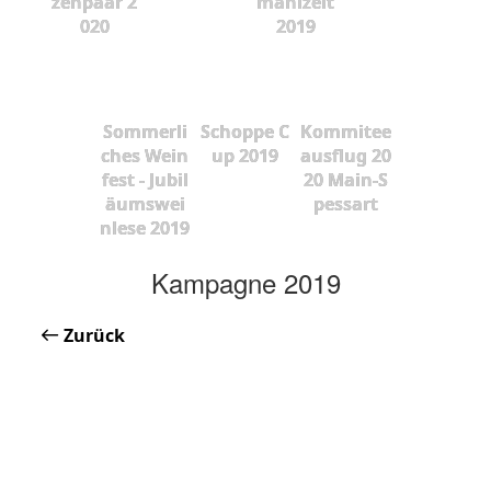
zenpaar 2
mahlzeit
020
2019
Sommerli
Schoppe C
Kommitee
ches Wein
up 2019
ausflug 20
fest - Jubil
20 Main-S
äumswei
pessart
nlese 2019
Kampagne 2019
Zurück