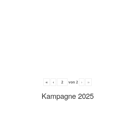
«
‹
von
2
›
»
Kampagne 2025