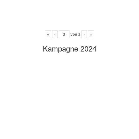
«
‹
von
3
›
»
Kampagne 2024