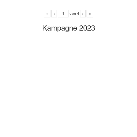
«
‹
von
4
›
»
Kampagne 2023