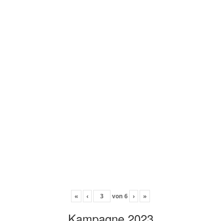
«
‹
von
6
›
»
Kampagne 2023