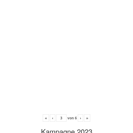
«
‹
von
6
›
»
Kampagne 2023