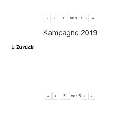
«
‹
von
17
›
»
Kampagne 2019
Zurück
«
‹
von
5
›
»