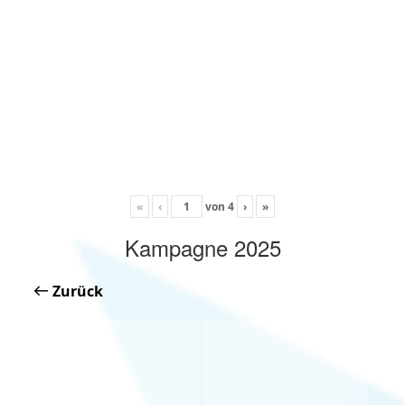
«
‹
von
4
›
»
Kampagne 2025
Zurück