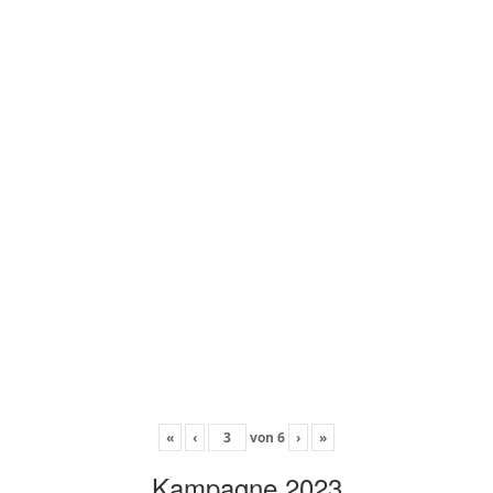
«
‹
von
6
›
»
Kampagne 2023