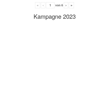
«
‹
von
6
›
»
Kampagne 2023