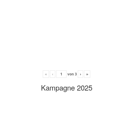
«
‹
von
3
›
»
Kampagne 2025