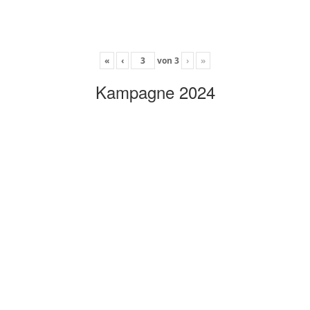
«
‹
von
3
›
»
Kampagne 2024