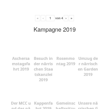
«
‹
von
4
›
»
Kampagne 2019
Aschersa
Besuch in
Rosenmo
Umzug de
mstagsfa
der närris
ntag 2019
r närrisch
hrt 2019
chen Staa
en Garden
tskanzlei
2019
2019
Der MCC u
Kappenfa
Gemeinsc
Unsere nä
nd das nä
hrt 2019
haftssitzu
rrischen G