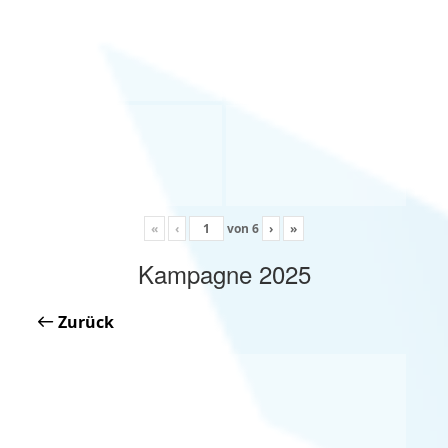
«
‹
von
6
›
»
Kampagne 2025
Zurück