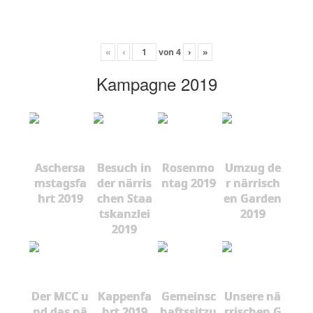
«
‹
von
4
›
»
Kampagne 2019
Aschersa
Besuch in
Rosenmo
Umzug de
mstagsfa
der närris
ntag 2019
r närrisch
hrt 2019
chen Staa
en Garden
tskanzlei
2019
2019
Der MCC u
Kappenfa
Gemeinsc
Unsere nä
nd das nä
hrt 2019
haftssitzu
rrischen G