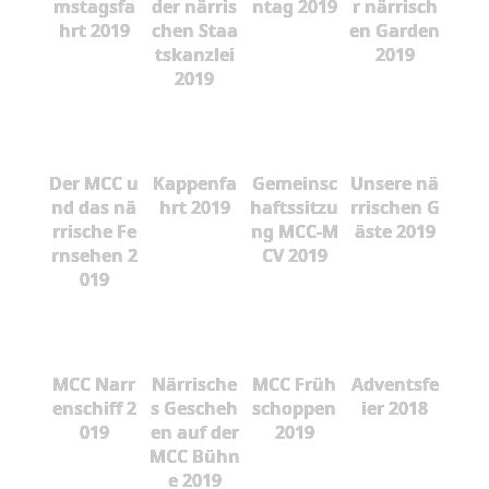
mstagsfa
der närris
ntag 2019
r närrisch
hrt 2019
chen Staa
en Garden
tskanzlei
2019
2019
Der MCC u
Kappenfa
Gemeinsc
Unsere nä
nd das nä
hrt 2019
haftssitzu
rrischen G
rrische Fe
ng MCC-M
äste 2019
rnsehen 2
CV 2019
019
MCC Narr
Närrische
MCC Früh
Adventsfe
enschiff 2
s Gescheh
schoppen
ier 2018
019
en auf der
2019
MCC Bühn
e 2019