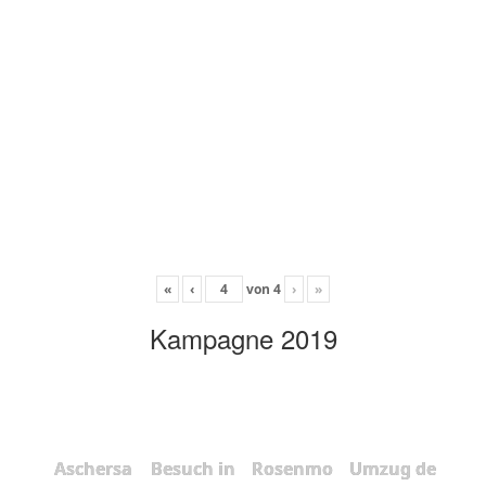
«
‹
von
4
›
»
Kampagne 2019
Aschersa
Besuch in
Rosenmo
Umzug de