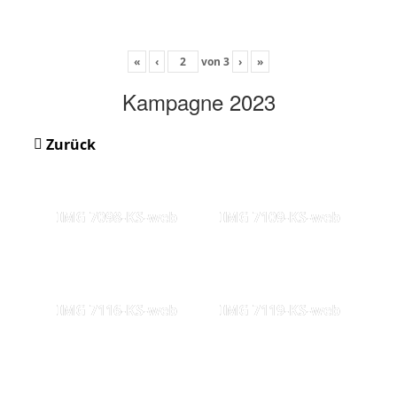
«
‹
von
3
›
»
Kampagne 2023
Zurück
IMG 7098-KS-web
IMG 7109-KS-web
IMG 7116-KS-web
IMG 7119-KS-web