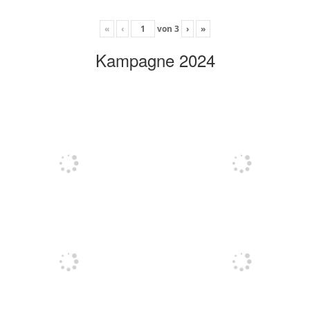
«
‹
von
3
›
»
Kampagne 2024