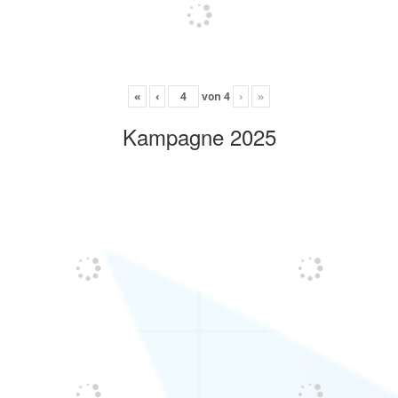
«
‹
von
4
›
»
Kampagne 2025