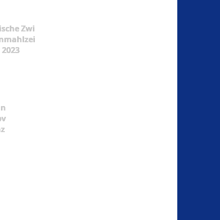
ische Zwi
nmahlzei
t 2023
ün
pv
nz