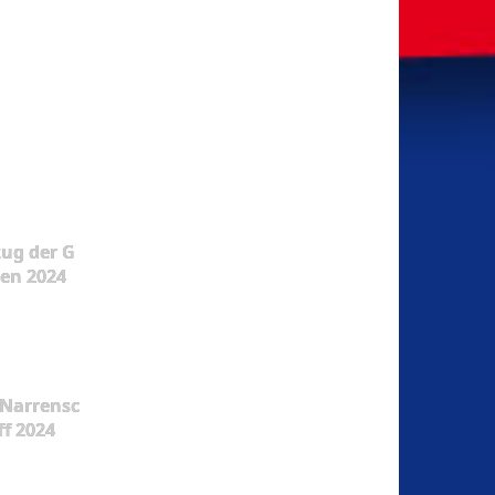
ug der G
en 2024
Narrensc
ff 2024