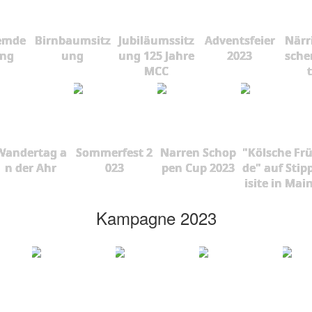
emde
Birnbaumsitz
Jubiläumssitz
Adventsfeier
Närr
ung
ung
ung 125 Jahre
2023
sche
MCC
Wandertag a
Sommerfest 2
Narren Schop
"Kölsche Fr
n der Ahr
023
pen Cup 2023
de" auf Stip
isite in Mai
Kampagne 2023