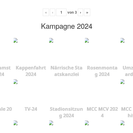
«
‹
von
3
›
»
Kampagne 2024
amst
Kappenfahrt
Närrische Sta
Rosenmonta
Umz
24
2024
atskanzlei
g 2024
ard
le 20
TV-24
Stadionsitzun
MCC MCV 202
MCC 
g 2024
4
hi