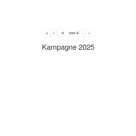
«
‹
von
4
›
»
Kampagne 2025