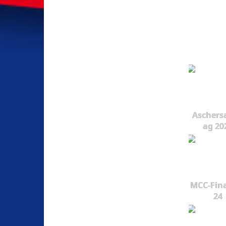
Aschers
ag 20
MCC-Fina
24