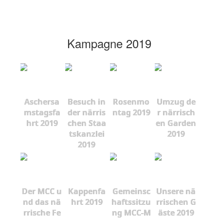
Kampagne 2019
Aschersa
Besuch in
Rosenmo
Umzug de
mstagsfa
der närris
ntag 2019
r närrisch
hrt 2019
chen Staa
en Garden
tskanzlei
2019
2019
Der MCC u
Kappenfa
Gemeinsc
Unsere nä
nd das nä
hrt 2019
haftssitzu
rrischen G
rrische Fe
ng MCC-M
äste 2019