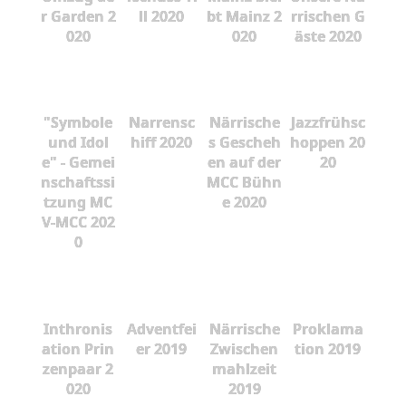
r Garden 2
ll 2020
bt Mainz 2
rrischen G
020
020
äste 2020
"Symbole
Narrensc
Närrische
Jazzfrühsc
und Idol
hiff 2020
s Gescheh
hoppen 20
e" - Gemei
en auf der
20
nschaftssi
MCC Bühn
tzung MC
e 2020
V-MCC 202
0
Inthronis
Adventfei
Närrische
Proklama
ation Prin
er 2019
Zwischen
tion 2019
zenpaar 2
mahlzeit
020
2019