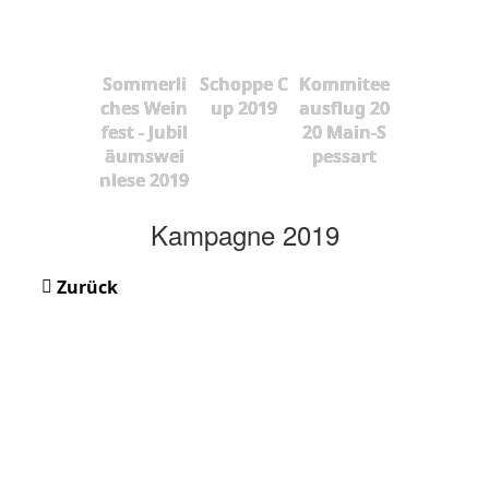
Sommerli
Schoppe C
Kommitee
ches Wein
up 2019
ausflug 20
fest - Jubil
20 Main-S
äumswei
pessart
nlese 2019
Kampagne 2019
Zurück