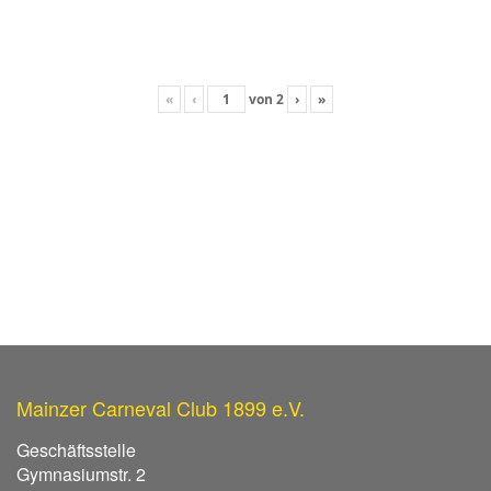
«
‹
von
2
›
»
Mainzer Carneval Club 1899 e.V.
Geschäftsstelle
Gymnasiumstr. 2