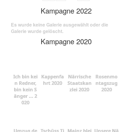
Kampagne 2022
Es wurde keine Galerie ausgewählt oder die
Galerie wurde gelöscht.
Kampagne 2020
Ich bin kei
Kappenfa
Närrische
Rosenmo
n Redner,
hrt 2020
Staatskan
ntagszug
bin kein S
zlei 2020
2020
änger ... 2
020
Umzug de
Tschüss Ti
Mainz blei
Unsere Nä