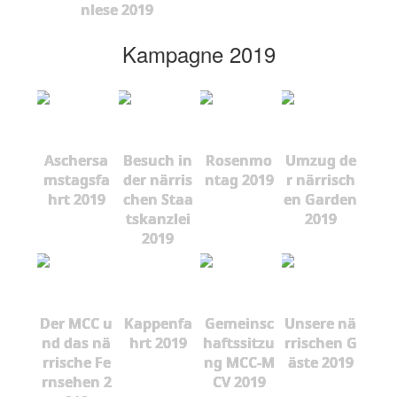
nlese 2019
Kampagne 2019
Aschersa
Besuch in
Rosenmo
Umzug de
mstagsfa
der närris
ntag 2019
r närrisch
hrt 2019
chen Staa
en Garden
tskanzlei
2019
2019
Der MCC u
Kappenfa
Gemeinsc
Unsere nä
nd das nä
hrt 2019
haftssitzu
rrischen G
rrische Fe
ng MCC-M
äste 2019
rnsehen 2
CV 2019