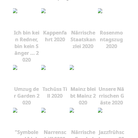
Ich bin kei
Kappenfa
Närrische
Rosenmo
n Redner,
hrt 2020
Staatskan
ntagszug
bin kein S
zlei 2020
2020
änger ... 2
020
Umzug de
Tschüss Ti
Mainz blei
Unsere Nä
r Garden 2
ll 2020
bt Mainz 2
rrischen G
020
020
äste 2020
"Symbole
Narrensc
Närrische
Jazzfrühsc