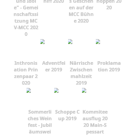
und Idol
hiff 2020
s Gescheh
hoppen 20
e" - Gemei
en auf der
20
nschaftssi
MCC Bühn
tzung MC
e 2020
V-MCC 202
0
Inthronis
Adventfei
Närrische
Proklama
ation Prin
er 2019
Zwischen
tion 2019
zenpaar 2
mahlzeit
020
2019
Sommerli
Schoppe C
Kommitee
ches Wein
up 2019
ausflug 20
fest - Jubil
20 Main-S
äumswei
pessart