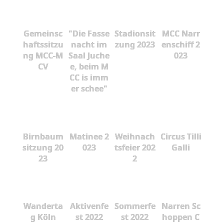
Gemeinsc
"Die Fasse
Stadionsit
MCC Narr
haftssitzu
nacht im
zung 2023
enschiff 2
ng MCC-M
Saal Juche
023
CV
e, beim M
CC is imm
er schee"
Birnbaum
Matinee 2
Weihnach
Circus Tilli
sitzung 20
023
tsfeier 202
Galli
23
2
Wanderta
Aktivenfe
Sommerfe
Narren Sc
g Köln
st 2022
st 2022
hoppen C