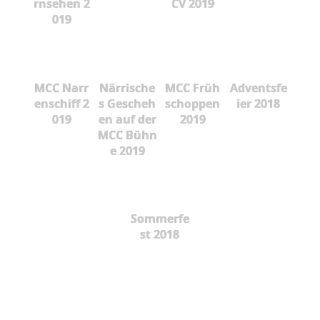
rnsehen 2
CV 2019
019
MCC Narr
Närrische
MCC Früh
Adventsfe
enschiff 2
s Gescheh
schoppen
ier 2018
019
en auf der
2019
MCC Bühn
e 2019
Sommerfe
st 2018