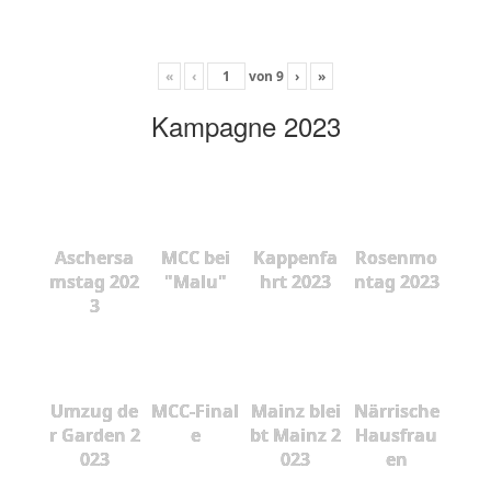
«
‹
von
9
›
»
Kampagne 2023
Aschersa
MCC bei
Kappenfa
Rosenmo
mstag 202
"Malu"
hrt 2023
ntag 2023
3
Umzug de
MCC-Final
Mainz blei
Närrische
r Garden 2
e
bt Mainz 2
Hausfrau
023
023
en