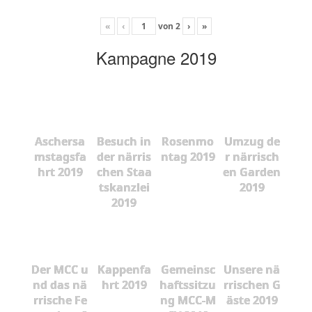
«
‹
von
2
›
»
Kampagne 2019
Aschersa
Besuch in
Rosenmo
Umzug de
mstagsfa
der närris
ntag 2019
r närrisch
hrt 2019
chen Staa
en Garden
tskanzlei
2019
2019
Der MCC u
Kappenfa
Gemeinsc
Unsere nä
nd das nä
hrt 2019
haftssitzu
rrischen G
rrische Fe
ng MCC-M
äste 2019