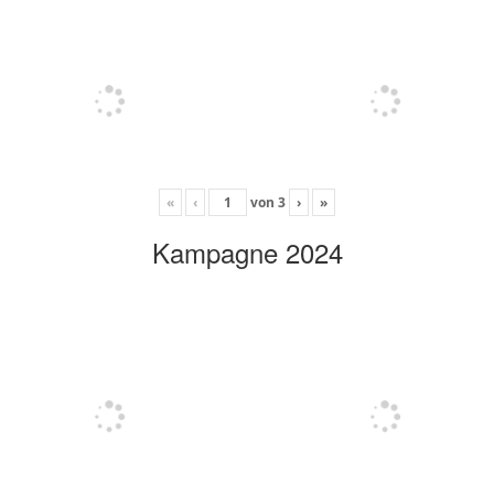
«
‹
von
3
›
»
Kampagne 2024