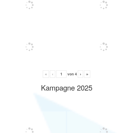
«
‹
von
4
›
»
Kampagne 2025