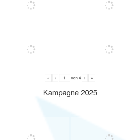
«
‹
von
4
›
»
Kampagne 2025