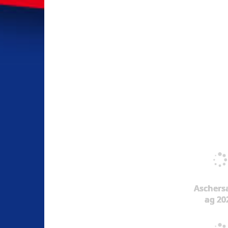
Aschers
ag 20