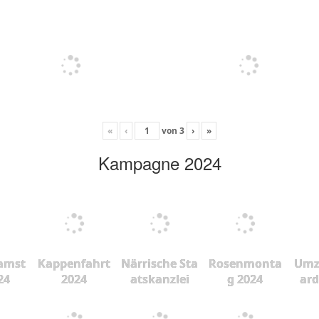
«
‹
von
3
›
»
Kampagne 2024
amst
Kappenfahrt
Närrische Sta
Rosenmonta
Umz
24
2024
atskanzlei
g 2024
ard