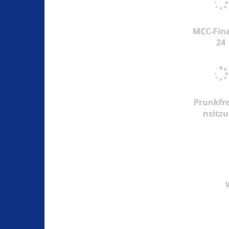
MCC-Fina
24
Prunkfr
nsitz