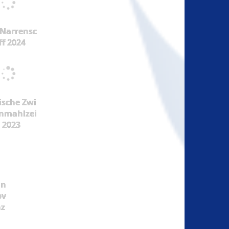
Narrensc
ff 2024
ische Zwi
nmahlzei
t 2023
ün
pv
nz