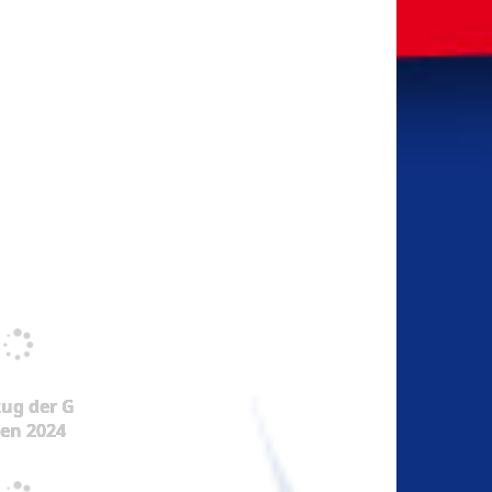
ug der G
en 2024