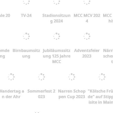
le 20
TV-24
Stadionsitzun
MCC MCV 202
MCC 
g 2024
4
hi
emde
Birnbaumsitz
Jubiläumssitz
Adventsfeier
Närr
ung
ung
ung 125 Jahre
2023
sche
MCC
Wandertag a
Sommerfest 2
Narren Schop
"Kölsche Fr
n der Ahr
023
pen Cup 2023
de" auf Stip
isite in Mai