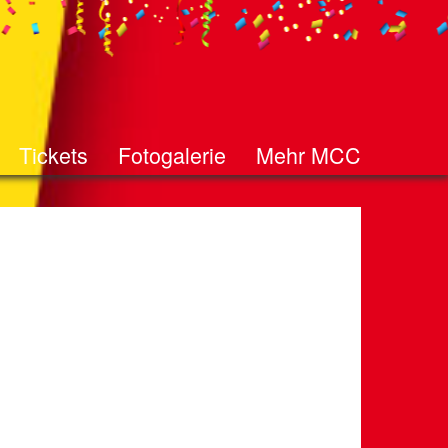
Tickets
Fotogalerie
Mehr MCC