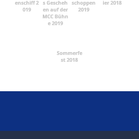
enschiff 2
s Gescheh
schoppen
ier 2018
019
en auf der
2019
MCC Bühn
e 2019
Sommerfe
st 2018