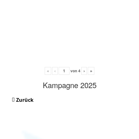
«
‹
von
4
›
»
Kampagne 2025
Zurück