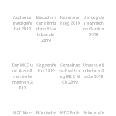
Aschersa
Besuch in
Rosenmo
Umzug de
mstagsfa
der närris
ntag 2019
r närrisch
hrt 2019
chen Staa
en Garden
tskanzlei
2019
2019
Der MCC u
Kappenfa
Gemeinsc
Unsere nä
nd das nä
hrt 2019
haftssitzu
rrischen G
rrische Fe
ng MCC-M
äste 2019
rnsehen 2
CV 2019
019
MCC Narr
Närrische
MCC Früh
Adventsfe