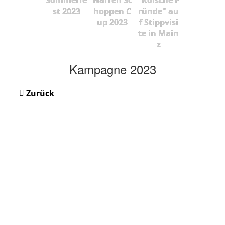
st 2023
hoppen C
ründe" au
up 2023
f Stippvisi
te in Main
z
Kampagne 2023
Zurück