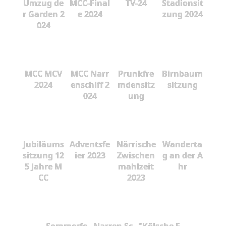
Umzug de
MCC-Final
TV-24
Stadionsit
r Garden 2
e 2024
zung 2024
024
MCC MCV
MCC Narr
Prunkfre
Birnbaum
2024
enschiff 2
mdensitz
sitzung
024
ung
Jubiläums
Adventsfe
Närrische
Wanderta
sitzung 12
ier 2023
Zwischen
g an der A
5 Jahre M
mahlzeit
hr
CC
2023
Sommerfe
Narren Sc
"Kölsche F