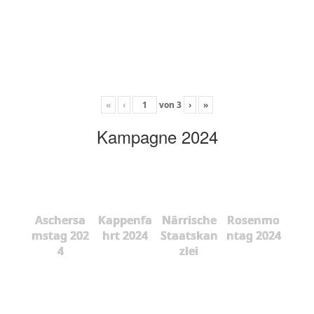
«
‹
von
3
›
»
Kampagne 2024
Aschersa
Kappenfa
Närrische
Rosenmo
mstag 202
hrt 2024
Staatskan
ntag 2024
4
zlei