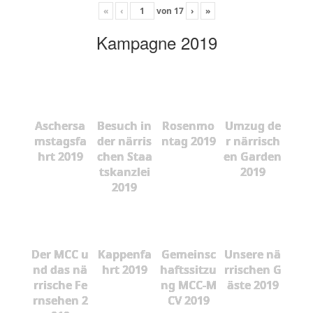
«
‹
von
17
›
»
Kampagne 2019
Aschersa
Besuch in
Rosenmo
Umzug de
mstagsfa
der närris
ntag 2019
r närrisch
hrt 2019
chen Staa
en Garden
tskanzlei
2019
2019
Der MCC u
Kappenfa
Gemeinsc
Unsere nä
nd das nä
hrt 2019
haftssitzu
rrischen G
rrische Fe
ng MCC-M
äste 2019
rnsehen 2
CV 2019