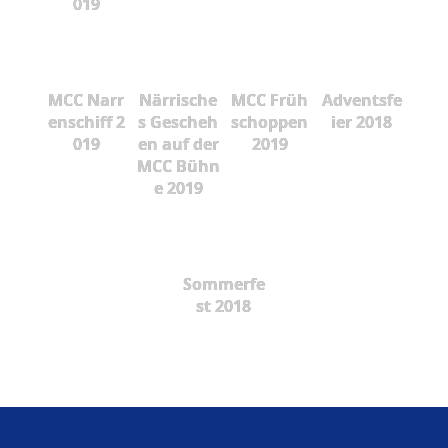
019
MCC Narr
Närrische
MCC Früh
Adventsfe
enschiff 2
s Gescheh
schoppen
ier 2018
019
en auf der
2019
MCC Bühn
e 2019
Sommerfe
st 2018