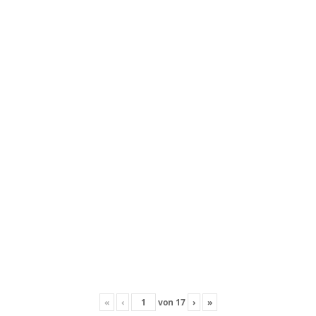
«
‹
von
17
›
»