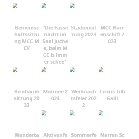
Gemeinsc
"Die Fasse
Stadionsit
MCC Narr
haftssitzu
nacht im
zung 2023
enschiff 2
ng MCC-M
Saal Juche
023
CV
e, beim M
CC is imm
er schee"
Birnbaum
Matinee 2
Weihnach
Circus Tilli
sitzung 20
023
tsfeier 202
Galli
23
2
Wanderta
Aktivenfe
Sommerfe
Narren Sc