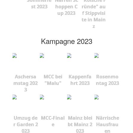
st 2023
hoppen C
ründe" au
up 2023
f Stippvisi
te in Main
z
Kampagne 2023
Aschersa
MCC bei
Kappenfa
Rosenmo
mstag 202
"Malu"
hrt 2023
ntag 2023
3
Umzug de
MCC-Final
Mainz blei
Närrische
r Garden 2
e
bt Mainz 2
Hausfrau
023
023
en