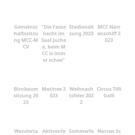
Gemeinsc
"Die Fasse
Stadionsit
MCC Narr
haftssitzu
nacht im
zung 2023
enschiff 2
ng MCC-M
Saal Juche
023
CV
e, beim M
CC is imm
er schee"
Birnbaum
Matinee 2
Weihnach
Circus Tilli
sitzung 20
023
tsfeier 202
Galli
23
2
Wanderta
Aktivenfe
Sommerfe
Narren Sc