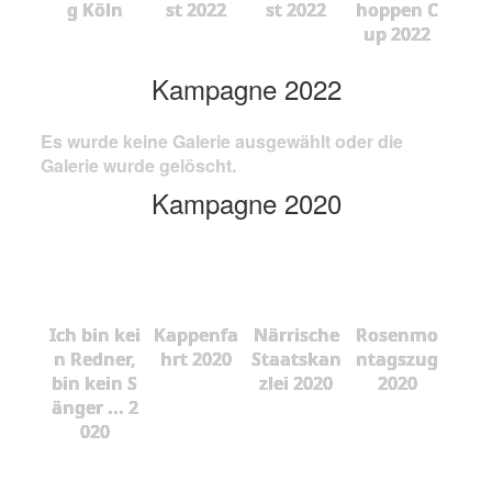
g Köln
st 2022
st 2022
hoppen C
up 2022
Kampagne 2022
Es wurde keine Galerie ausgewählt oder die
Galerie wurde gelöscht.
Kampagne 2020
Ich bin kei
Kappenfa
Närrische
Rosenmo
n Redner,
hrt 2020
Staatskan
ntagszug
bin kein S
zlei 2020
2020
änger ... 2
020