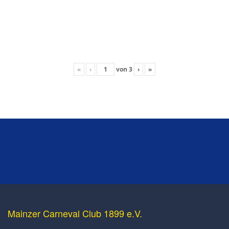
«
‹
von
3
›
»
Mainzer Carneval Club 1899 e.V.