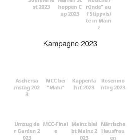
st 2023
hoppen C
ründe" au
up 2023
f Stippvisi
te in Main
z
Kampagne 2023
Aschersa
MCC bei
Kappenfa
Rosenmo
mstag 202
"Malu"
hrt 2023
ntag 2023
3
Umzug de
MCC-Final
Mainz blei
Närrische
r Garden 2
e
bt Mainz 2
Hausfrau
023
023
en