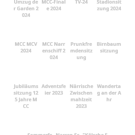
Umzug de
MCC-Final
TV-24
Stadionsit
r Garden 2
e 2024
zung 2024
024
MCC MCV
MCC Narr
Prunkfre
Birnbaum
2024
enschiff 2
mdensitz
sitzung
024
ung
Jubiläums
Adventsfe
Närrische
Wanderta
sitzung 12
ier 2023
Zwischen
g an der A
5 Jahre M
mahlzeit
hr
CC
2023
Sommerfe
Narren Sc
"Kölsche F