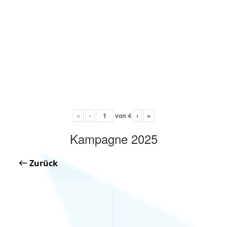
«
‹
von
4
›
»
Kampagne 2025
Zurück