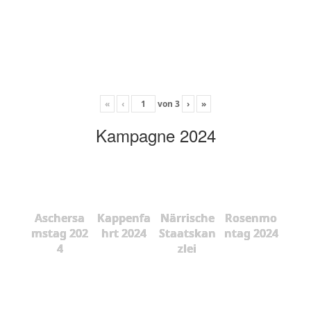
«
‹
von
3
›
»
Kampagne 2024
Aschersa
Kappenfa
Närrische
Rosenmo
mstag 202
hrt 2024
Staatskan
ntag 2024
4
zlei