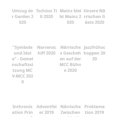
Umzug de
Tschüss Ti
Mainz blei
Unsere Nä
r Garden 2
ll 2020
bt Mainz 2
rrischen G
020
020
äste 2020
"Symbole
Narrensc
Närrische
Jazzfrühsc
und Idol
hiff 2020
s Gescheh
hoppen 20
e" - Gemei
en auf der
20
nschaftssi
MCC Bühn
tzung MC
e 2020
V-MCC 202
0
Inthronis
Adventfei
Närrische
Proklama
ation Prin
er 2019
Zwischen
tion 2019