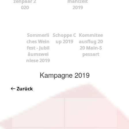
zenpaar 2
mahlzeit
020
2019
Sommerli
Schoppe C
Kommitee
ches Wein
up 2019
ausflug 20
fest - Jubil
20 Main-S
äumswei
pessart
nlese 2019
Kampagne 2019
Zurück