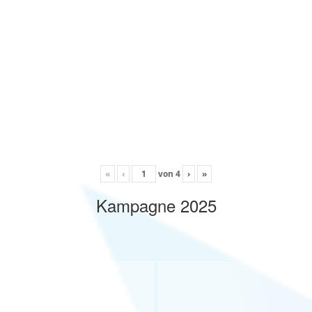
«
‹
von
4
›
»
Kampagne 2025