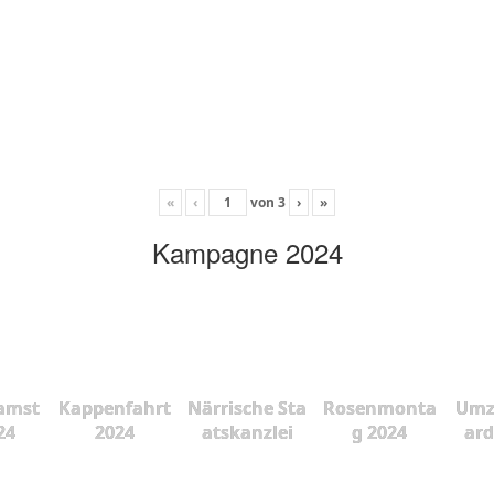
«
‹
von
3
›
»
Kampagne 2024
amst
Kappenfahrt
Närrische Sta
Rosenmonta
Umz
24
2024
atskanzlei
g 2024
ard