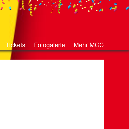
Tickets
Fotogalerie
Mehr MCC