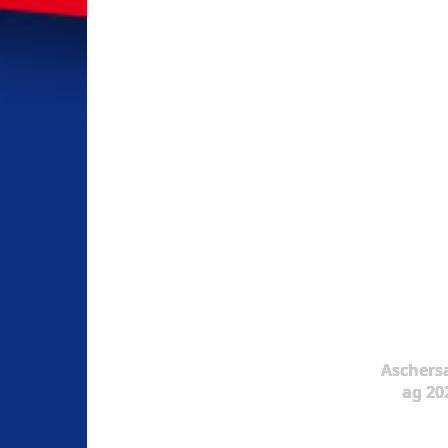
Aschers
ag 20