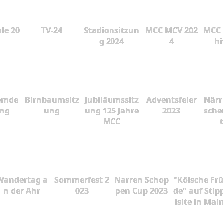
le 20
TV-24
Stadionsitzun
MCC MCV 202
MCC 
g 2024
4
hi
emde
Birnbaumsitz
Jubiläumssitz
Adventsfeier
Närr
ung
ung
ung 125 Jahre
2023
sche
MCC
Wandertag a
Sommerfest 2
Narren Schop
"Kölsche Fr
n der Ahr
023
pen Cup 2023
de" auf Stip
isite in Mai