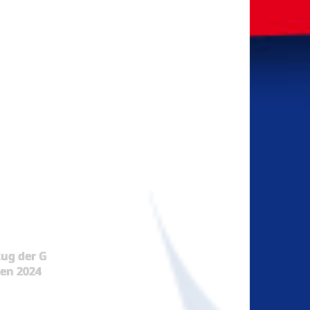
ug der G
en 2024