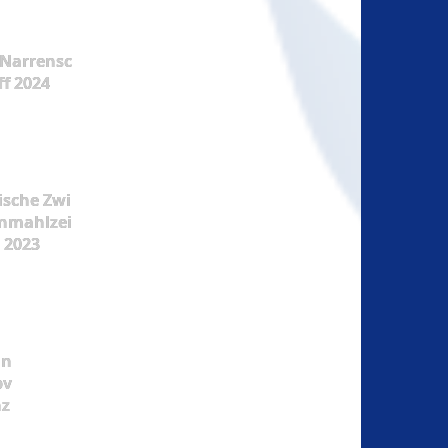
Narrensc
ff 2024
ische Zwi
nmahlzei
t 2023
ün
pv
nz