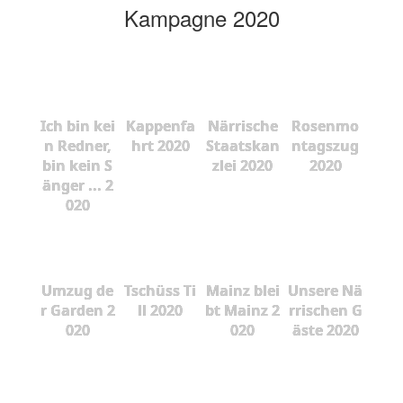
Kampagne 2020
Ich bin kei
Kappenfa
Närrische
Rosenmo
n Redner,
hrt 2020
Staatskan
ntagszug
bin kein S
zlei 2020
2020
änger ... 2
020
Umzug de
Tschüss Ti
Mainz blei
Unsere Nä
r Garden 2
ll 2020
bt Mainz 2
rrischen G
020
020
äste 2020