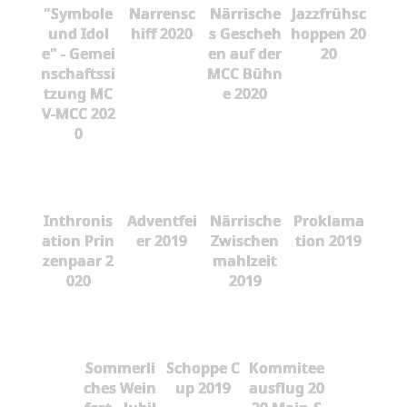
"Symbole
Narrensc
Närrische
Jazzfrühsc
und Idol
hiff 2020
s Gescheh
hoppen 20
e" - Gemei
en auf der
20
nschaftssi
MCC Bühn
tzung MC
e 2020
V-MCC 202
0
Inthronis
Adventfei
Närrische
Proklama
ation Prin
er 2019
Zwischen
tion 2019
zenpaar 2
mahlzeit
020
2019
Sommerli
Schoppe C
Kommitee
ches Wein
up 2019
ausflug 20