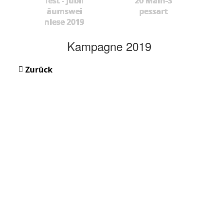
fest - Jubil
20 Main-S
äumswei
pessart
nlese 2019
Kampagne 2019
Zurück