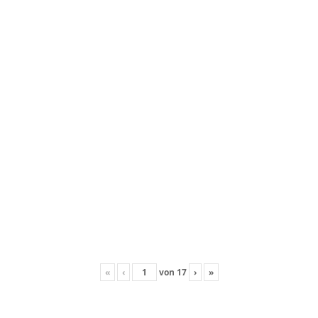
«
‹
von
17
›
»