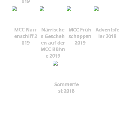
019
MCC Narr
Närrische
MCC Früh
Adventsfe
enschiff 2
s Gescheh
schoppen
ier 2018
019
en auf der
2019
MCC Bühn
e 2019
Sommerfe
st 2018