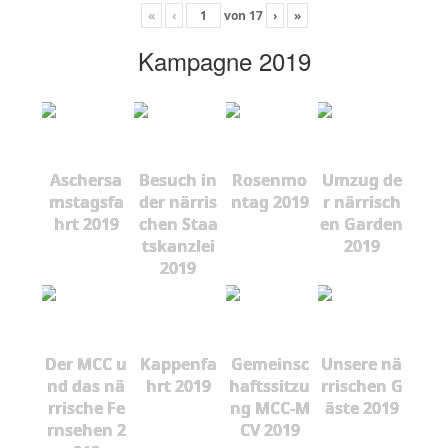
«
‹
von
17
›
»
Kampagne 2019
Aschersa
Besuch in
Rosenmo
Umzug de
mstagsfa
der närris
ntag 2019
r närrisch
hrt 2019
chen Staa
en Garden
tskanzlei
2019
2019
Der MCC u
Kappenfa
Gemeinsc
Unsere nä
nd das nä
hrt 2019
haftssitzu
rrischen G
rrische Fe
ng MCC-M
äste 2019
rnsehen 2
CV 2019