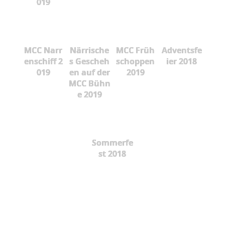
019
MCC Narr
Närrische
MCC Früh
Adventsfe
enschiff 2
s Gescheh
schoppen
ier 2018
019
en auf der
2019
MCC Bühn
e 2019
Sommerfe
st 2018