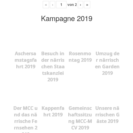
«
‹
von
2
›
»
Kampagne 2019
Aschersa
Besuch in
Rosenmo
Umzug de
mstagsfa
der närris
ntag 2019
r närrisch
hrt 2019
chen Staa
en Garden
tskanzlei
2019
2019
Der MCC u
Kappenfa
Gemeinsc
Unsere nä
nd das nä
hrt 2019
haftssitzu
rrischen G
rrische Fe
ng MCC-M
äste 2019
rnsehen 2
CV 2019