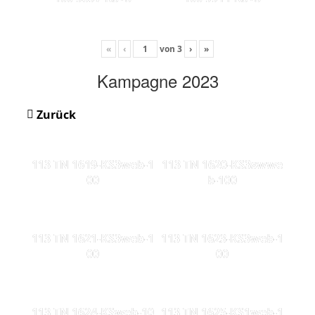
«
‹
von
3
›
»
Kampagne 2023
Zurück
113 TN 1619-KS3web-1
113 TN 1620-KS3swwe
00
b-100
113 TN 1621-KS3web-1
113 TN 1623-KS3web-1
00
00
113 TN 1624-KSweb-10
113 TN 1625-KS1web-1