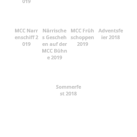
019
MCC Narr
Närrische
MCC Früh
Adventsfe
enschiff 2
s Gescheh
schoppen
ier 2018
019
en auf der
2019
MCC Bühn
e 2019
Sommerfe
st 2018