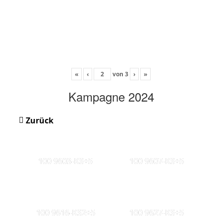
«
‹
von
3
›
»
Kampagne 2024
Zurück
100 9603-KS+5
100 9607-KS+5
100 9616-KS2+5
100 9627-KS+5