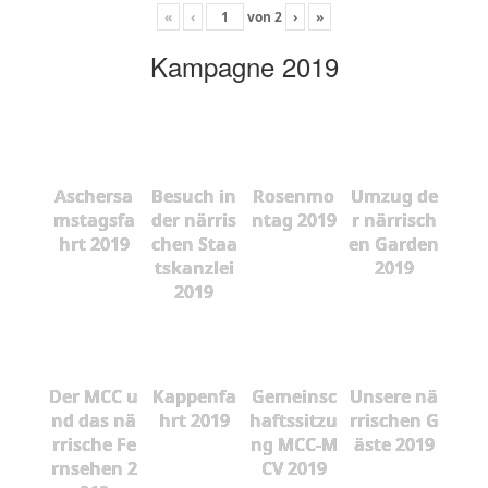
«
‹
von
2
›
»
Kampagne 2019
Aschersa
Besuch in
Rosenmo
Umzug de
mstagsfa
der närris
ntag 2019
r närrisch
hrt 2019
chen Staa
en Garden
tskanzlei
2019
2019
Der MCC u
Kappenfa
Gemeinsc
Unsere nä
nd das nä
hrt 2019
haftssitzu
rrischen G
rrische Fe
ng MCC-M
äste 2019
rnsehen 2
CV 2019