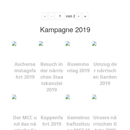
«
‹
von
2
›
»
Kampagne 2019
Aschersa
Besuch in
Rosenmo
Umzug de
mstagsfa
der närris
ntag 2019
r närrisch
hrt 2019
chen Staa
en Garden
tskanzlei
2019
2019
Der MCC u
Kappenfa
Gemeinsc
Unsere nä
nd das nä
hrt 2019
haftssitzu
rrischen G