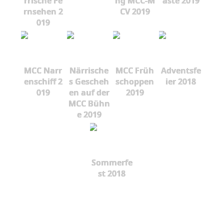
rrische Fe
ng MCC-M
äste 2019
rnsehen 2
CV 2019
019
MCC Narr
Närrische
MCC Früh
Adventsfe
enschiff 2
s Gescheh
schoppen
ier 2018
019
en auf der
2019
MCC Bühn
e 2019
Sommerfe
st 2018