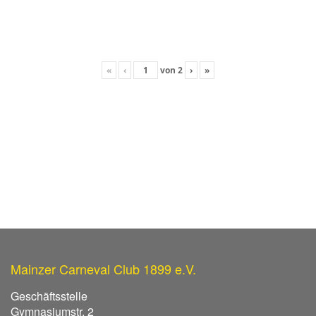
«
‹
von
2
›
»
Mainzer Carneval Club 1899 e.V.
Geschäftsstelle
Gymnasiumstr. 2