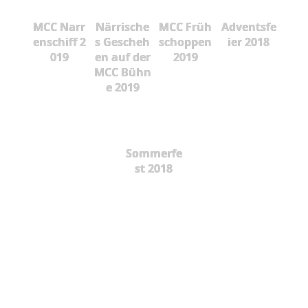
MCC Narr
Närrische
MCC Früh
Adventsfe
enschiff 2
s Gescheh
schoppen
ier 2018
019
en auf der
2019
MCC Bühn
e 2019
Sommerfe
st 2018