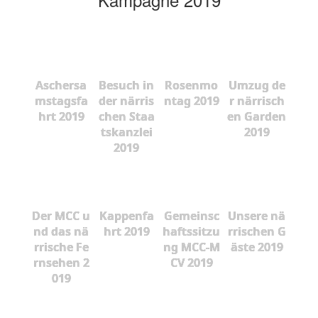
Aschersa
Besuch in
Rosenmo
Umzug de
mstagsfa
der närris
ntag 2019
r närrisch
hrt 2019
chen Staa
en Garden
tskanzlei
2019
2019
Der MCC u
Kappenfa
Gemeinsc
Unsere nä
nd das nä
hrt 2019
haftssitzu
rrischen G
rrische Fe
ng MCC-M
äste 2019
rnsehen 2
CV 2019
019