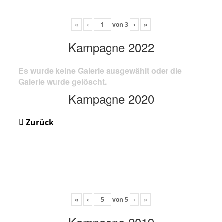
«
‹
von
3
›
»
Kampagne 2022
Es wurde keine Galerie ausgewählt oder die
Galerie wurde gelöscht.
Kampagne 2020
Zurück
«
‹
von
5
›
»
Kampagne 2019