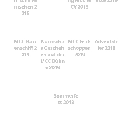
rrische Fe
ng MCC-M
äste 2019
rnsehen 2
CV 2019
019
MCC Narr
Närrische
MCC Früh
Adventsfe
enschiff 2
s Gescheh
schoppen
ier 2018
019
en auf der
2019
MCC Bühn
e 2019
Sommerfe
st 2018