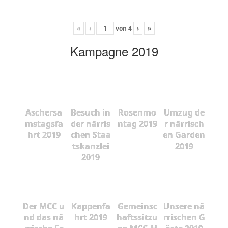
«
‹
von
4
›
»
Kampagne 2019
Aschersa
Besuch in
Rosenmo
Umzug de
mstagsfa
der närris
ntag 2019
r närrisch
hrt 2019
chen Staa
en Garden
tskanzlei
2019
2019
Der MCC u
Kappenfa
Gemeinsc
Unsere nä
nd das nä
hrt 2019
haftssitzu
rrischen G