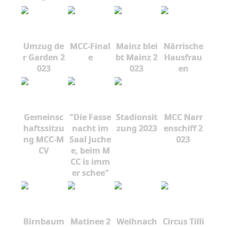
Umzug de
MCC-Final
Mainz blei
Närrische
r Garden 2
e
bt Mainz 2
Hausfrau
023
023
en
Gemeinsc
"Die Fasse
Stadionsit
MCC Narr
haftssitzu
nacht im
zung 2023
enschiff 2
ng MCC-M
Saal Juche
023
CV
e, beim M
CC is imm
er schee"
Birnbaum
Matinee 2
Weihnach
Circus Tilli