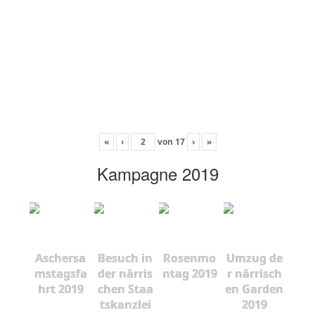
«
‹
von
17
›
»
Kampagne 2019
Aschersa
Besuch in
Rosenmo
Umzug de
mstagsfa
der närris
ntag 2019
r närrisch
hrt 2019
chen Staa
en Garden
tskanzlei
2019