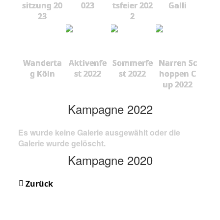
sitzung 20
023
tsfeier 202
Galli
23
2
Wanderta
Aktivenfe
Sommerfe
Narren Sc
g Köln
st 2022
st 2022
hoppen C
up 2022
Kampagne 2022
Es wurde keine Galerie ausgewählt oder die
Galerie wurde gelöscht.
Kampagne 2020
Zurück