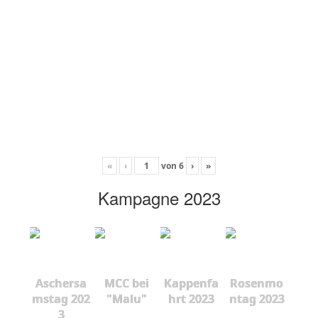
«
‹
von
6
›
»
Kampagne 2023
Aschersa
MCC bei
Kappenfa
Rosenmo
mstag 202
"Malu"
hrt 2023
ntag 2023
3