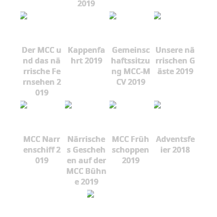
2019
Der MCC u
Kappenfa
Gemeinsc
Unsere nä
nd das nä
hrt 2019
haftssitzu
rrischen G
rrische Fe
ng MCC-M
äste 2019
rnsehen 2
CV 2019
019
MCC Narr
Närrische
MCC Früh
Adventsfe
enschiff 2
s Gescheh
schoppen
ier 2018
019
en auf der
2019
MCC Bühn
e 2019