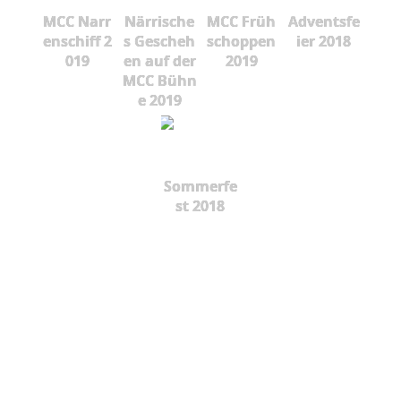
MCC Narr
Närrische
MCC Früh
Adventsfe
enschiff 2
s Gescheh
schoppen
ier 2018
019
en auf der
2019
MCC Bühn
e 2019
Sommerfe
st 2018