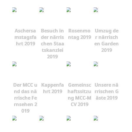
Aschersa
Besuch in
Rosenmo
Umzug de
mstagsfa
der närris
ntag 2019
r närrisch
hrt 2019
chen Staa
en Garden
tskanzlei
2019
2019
Der MCC u
Kappenfa
Gemeinsc
Unsere nä
nd das nä
hrt 2019
haftssitzu
rrischen G
rrische Fe
ng MCC-M
äste 2019
rnsehen 2
CV 2019
019