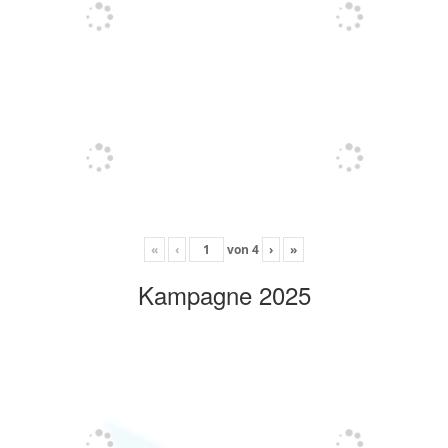
«
‹
von
4
›
»
Kampagne 2025