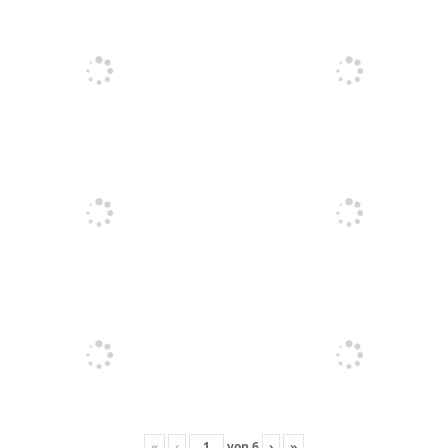
«
‹
von
6
›
»