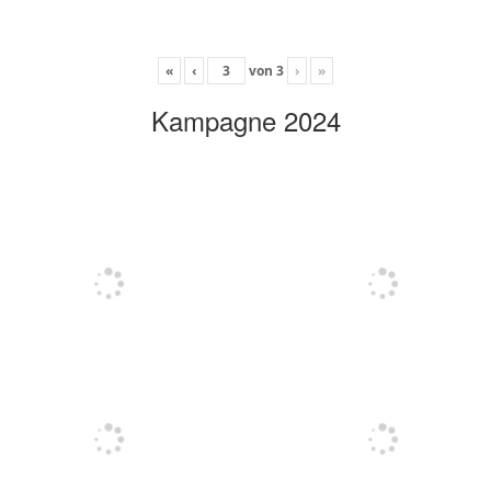
«
‹
von
3
›
»
Kampagne 2024