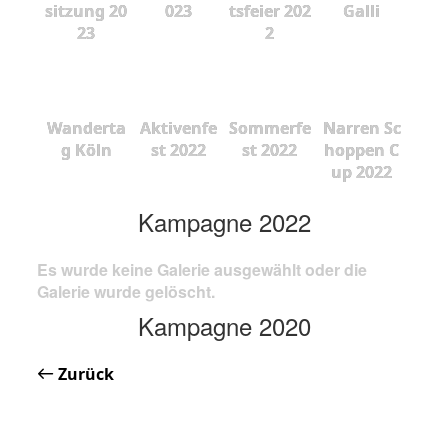
sitzung 20
023
tsfeier 202
Galli
23
2
Wanderta
Aktivenfe
Sommerfe
Narren Sc
g Köln
st 2022
st 2022
hoppen C
up 2022
Kampagne 2022
Es wurde keine Galerie ausgewählt oder die
Galerie wurde gelöscht.
Kampagne 2020
Zurück