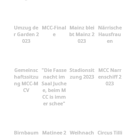
Umzug de
MCC-Final
Mainz blei
Närrische
r Garden 2
e
bt Mainz 2
Hausfrau
023
023
en
Gemeinsc
"Die Fasse
Stadionsit
MCC Narr
haftssitzu
nacht im
zung 2023
enschiff 2
ng MCC-M
Saal Juche
023
CV
e, beim M
CC is imm
er schee"
Birnbaum
Matinee 2
Weihnach
Circus Tilli