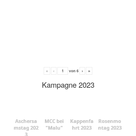
«
‹
von
6
›
»
Kampagne 2023
Aschersa
MCC bei
Kappenfa
Rosenmo
mstag 202
"Malu"
hrt 2023
ntag 2023
3